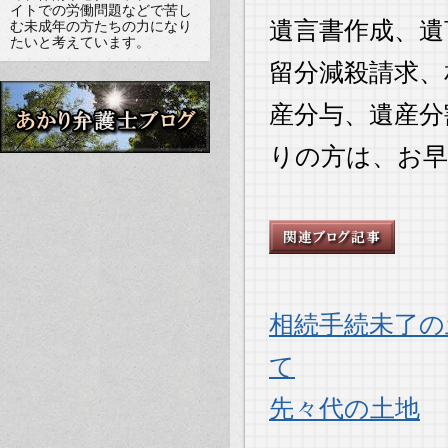
イトでの労働問題などで苦し
遺言書作成、遺
む未成年の方たちの力になり
たいと考えています。
留分減殺請求、
産分与、遺産分
りの方は、お
相続手続未了の
て
先々代の土地