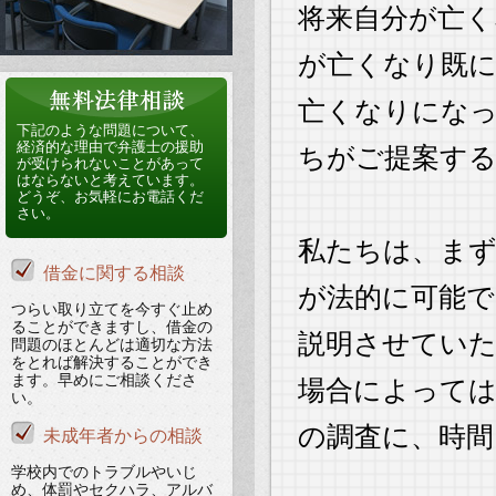
将来自分が亡く
が亡くなり既
亡くなりにな
下記のような問題について、
経済的な理由で弁護士の援助
ちがご提案する
が受けられないことがあって
はならないと考えています。
どうぞ、お気軽にお電話くだ
さい。
私たちは、ま
借金に関する相談
が法的に可能
つらい取り立てを今すぐ止め
ることができますし、借金の
説明させてい
問題のほとんどは適切な方法
をとれば解決することができ
ます。早めにご相談くださ
場合によっては
い。
の調査に、時
未成年者からの相談
学校内でのトラブルやいじ
め、体罰やセクハラ、アルバ