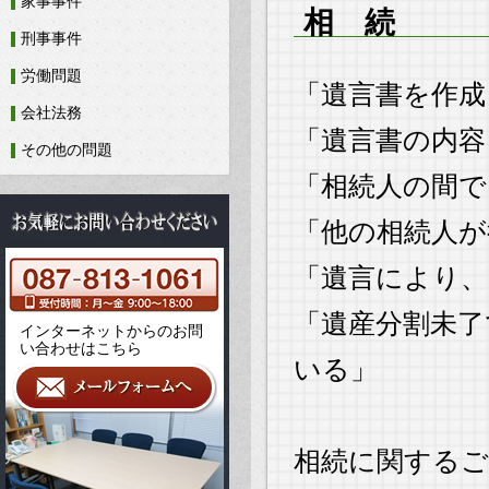
家事事件
相 続
刑事事件
労働問題
「遺言書を作成
会社法務
「遺言書の内容
その他の問題
「相続人の間で
「他の相続人が
「遺言により
「遺産分割未了
インターネットからのお問
い合わせはこちら
いる」
相続に関するご